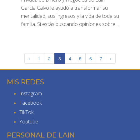
García Calvo le ayudó a transformar su
mentalidad, sus ingresos y la vida de toda su
familia. Si estás buscando opiniones sobre…
‹
1
2
3
4
5
6
7
›
MIS REDES
Instagram
Facebook
TikTok
Youtube
PERSONAL DE LAIN