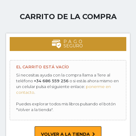
CARRITO DE LA COMPRA
PAGO
SEGURO
EL CARRITO ESTÁ VACÍO
Si necesitas ayuda con la compra llama a Tere al
teléfono
+34 686 559 256
o si estás ahora mismo en
un celular pulsa el siguiente enlace:
ponerme en
contacto
.
Puedes explorar todos mis libros pulsando el botón
"Volver a la tienda".
VOLVER A LA TIENDA